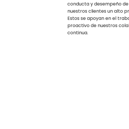
conducta y desempeño de n
nuestros clientes un alto p
Estos se apoyan en el trab
proactivo de nuestros col
continua.
¡Comencemos tu proyecto
os para cotizar el servicio que necesita para u
nuestras oficinas, o puede comunicarse vía telefó