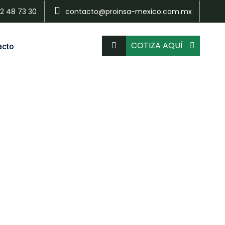
22 48 73 30
contacto@proinsa-mexico.com.mx
COTIZA AQUÍ
acto