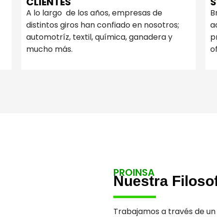
CLIENTES
S
A lo largo de los años, empresas de
B
distintos giros han confiado en nosotros;
a
automotríz, textil, química, ganadera y
p
mucho más.
o
PROINSA
Nuestra Filoso
Trabajamos a través de un