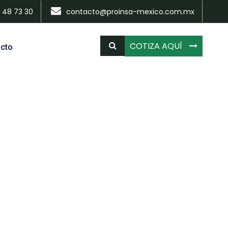
 48 73 30
contacto@proinsa-mexico.com.mx
COTIZA AQUÍ
cto