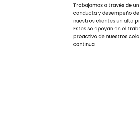
Trabajamos a través de un
conducta y desempeño de n
nuestros clientes un alto p
Estos se apoyan en el trab
proactivo de nuestros col
continua.
¡Comencemos tu proyecto
os para cotizar el servicio que necesita para u