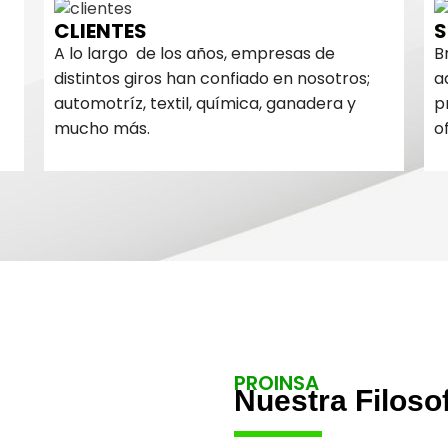
CLIENTES
S
A lo largo de los años, empresas de
B
distintos giros han confiado en nosotros;
a
automotríz, textil, química, ganadera y
p
mucho más.
o
PROINSA
Nuestra Filoso