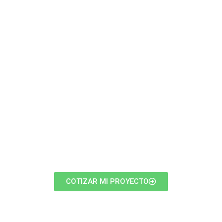
¡Comencemos tu
proyecto!
Contáctanos para cotizar el servicio que
necesita para us empresa.
Lo esperamos en nuestras oficinas, o puede
comunicarse vía telefónica o por email.
COTIZAR MI PROYECTO